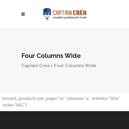
Four Columns Wide
Captain Créa
>
Four Columns Wide
[recent_products per_page=”12″ columns=”4″ orderby=”title”
order=”ASC”]