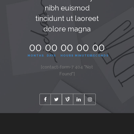
nibh euismod
tincidunt ut laoreet
dolore magna
00
00
00
00
00
MONTHS
DAYS
HOURS
MINUTES
SECONDS
[contact-form-7 404 "Not
Found"]